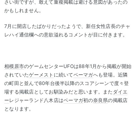
さい街ですが、敢えて重複掲載は避ける意図があったの
かもしれません。
7月に開店したばかりだったようで、新任女性店長のチャ
レハイ通信欄への意欲溢れるコメントが目に付きます。
相模原市
のゲームセンターUFOは88年1月から掲載が開始
されていた
ゲーメスト
に続いて
ベーマガ
へも登場。近隣
の町田と並んで80年台後半以降のスコアシーンで度々登
場する掲載店としてお馴染みだと思います。また
ダイエ
ー
レジャーランド八木店は
ベーマガ
初の
奈良県
の掲載店
となります。