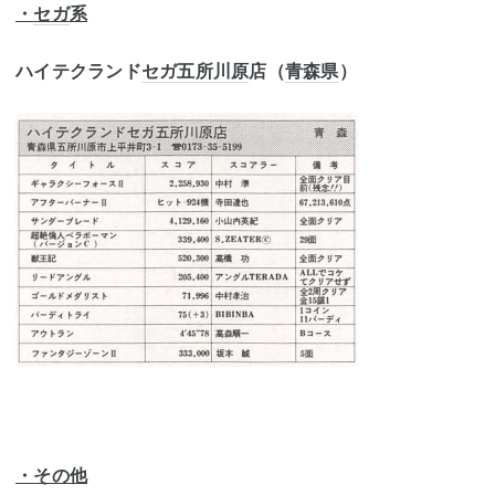
・
セガ
系
ハイテクランド
セガ
五所川原
店（
青森県
）
・その他