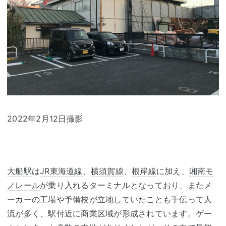
2022年2月12日撮影
大船駅
は
JR東海道線
、
横須賀線
、
根岸線
に加え、
湘南モ
ノレール
が乗り入れるターミナルとなっており、またメ
ーカーの工場や予備校が立地していたことも手伝って人
流が多く、駅付近に商業区域が形成されています。ゲー