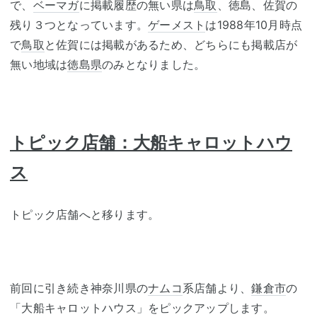
で、
ベーマガ
に掲載履歴の無い県は
鳥取
、徳島、佐賀の
残り３つとなっています。
ゲーメスト
は1988年10月時点
で
鳥取
と佐賀には掲載があるため、どちらにも掲載店が
無い地域は
徳島県
のみとなりました。
トピック店舗：大船キャロットハウ
ス
トピック店舗へと移ります。
前回に引き続き神奈川県の
ナムコ
系店舗より、
鎌倉市
の
「大船キャロットハウス」をピックアップします。