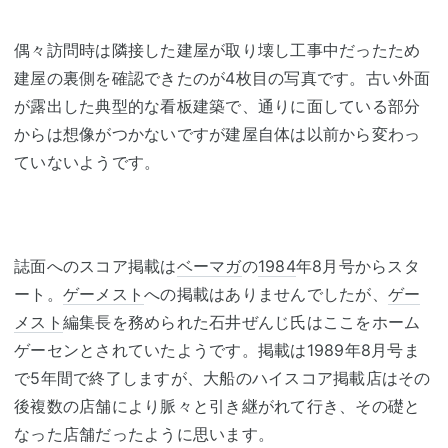
偶々訪問時は隣接した建屋が取り壊し工事中だったため
建屋の裏側を確認できたのが4枚目の写真です。古い外面
が露出した典型的な看板建築で、通りに面している部分
からは想像がつかないですが建屋自体は以前から変わっ
ていないようです。
誌面へのスコア掲載は
ベーマガ
の
1984
年8月号からスタ
ート。
ゲーメスト
への掲載はありませんでしたが、
ゲー
メスト
編集長を務められた石井ぜんじ氏はここをホーム
ゲーセンとされていたようです。掲載は1989年8月号ま
で5年間で終了しますが、大船のハイスコア掲載店はその
後複数の店舗により脈々と引き継がれて行き、その礎と
なった店舗だったように思います。