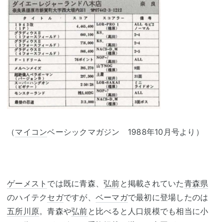
（
マイコン
ベーシックマガジン 1988年10月号より）
ゲーメスト
では既に青森、
弘前
と掲載されていた
青森県
のハイテク
セガ
ですが、
ベーマガ
で最初に登場したのは
五所川原
。青森や
弘前
と比べると人口規模でも相当に小